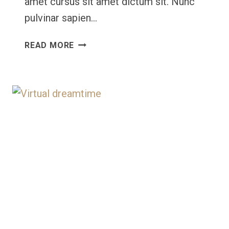
amet cursus sit amet dictum sit. Nunc
pulvinar sapien…
BEST
READ MORE
DESIGN
HERE