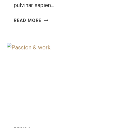
pulvinar sapien…
THE
READ MORE
JOY
OF
ART